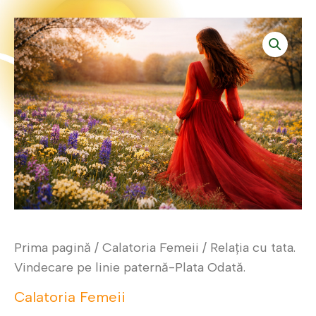
Skip
Cantitate
to
Relația
content
cu
tata.
Vindecare
pe
linie
paternă-
Plata
Odată.
Prima pagină
/
Calatoria Femeii
/ Relația cu tata.
Vindecare pe linie paternă-Plata Odată.
Calatoria Femeii